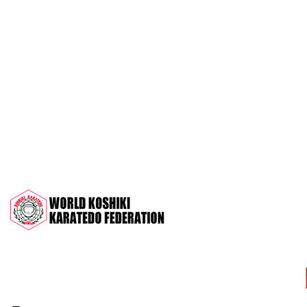
OPEN 2022"
Межрегиональный турнир на призы
СК "Чемпион", посвящённый 30-
летию клуба
Дан-тест на 1Кю и IДан
Кубок Московской области 2022 (г.
Серпухов)
Чемпионат и Первенство России
2022 (г. Челябинск)
Всероссийский турнир "Кубок
АНТА" 2022 г. Раменское