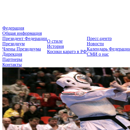
Федерация Косики Карате-до 
Федерация
Общая информация
Президент Федерации
Пресс-центр
О стиле
Президиум
Новости
История
Члены Президиума
Календарь Федераци
Косики каратэ в РФ
Дирекция
СМИ о нас
Партнеры
Контакты