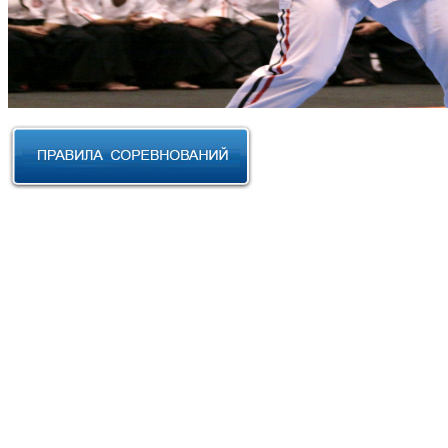
RUSSIAN CUP 2023 по Косики
Карате
III Открытый фестиваль боевых
искусств "Кубок АНТА 2023"
XVIII Международный форум
боевых искусств 2022г. Уфа
Чемпионат и Первенство
Федерации спортивного
контактного каратэ России 2022
Всероссийский турнир "IZHEVSK