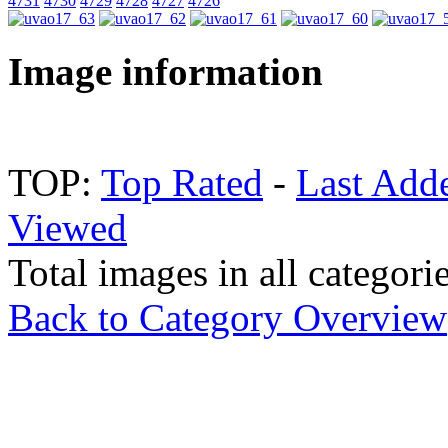
4731
4730
4729
4728
4727
4726
Image information
TOP:
Top Rated
-
Last Add
Viewed
Total images in all categori
Back to Category Overview