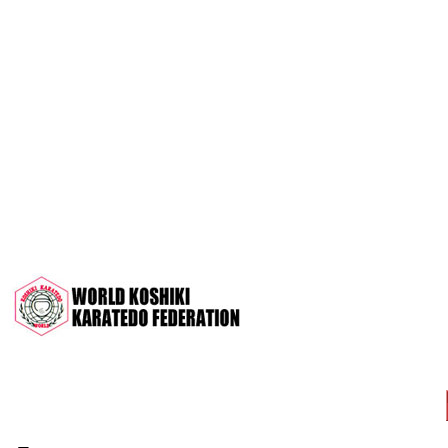
OPEN 2022"
Межрегиональный турнир на призы
СК "Чемпион", посвящённый 30-
летию клуба
Дан-тест на 1Кю и IДан
Кубок Московской области 2022 (г.
Серпухов)
Чемпионат и Первенство России
2022 (г. Челябинск)
Всероссийский турнир "Кубок
АНТА" 2022 г. Раменское