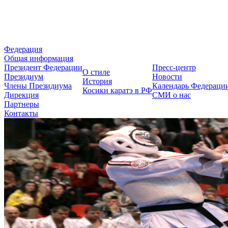
Федерация Косики Карате-до 
Федерация
Общая информация
Президент Федерации
Пресс-центр
О стиле
Президиум
Новости
История
Члены Президиума
Календарь Федераци
Косики каратэ в РФ
Дирекция
СМИ о нас
Партнеры
Контакты