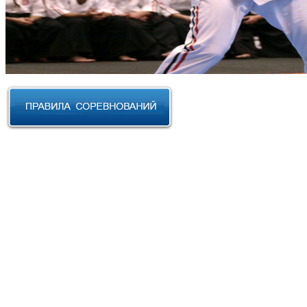
RUSSIAN CUP 2023 по Косики
Карате
III Открытый фестиваль боевых
искусств "Кубок АНТА 2023"
XVIII Международный форум
боевых искусств 2022г. Уфа
Чемпионат и Первенство
Федерации спортивного
контактного каратэ России 2022
Всероссийский турнир "IZHEVSK