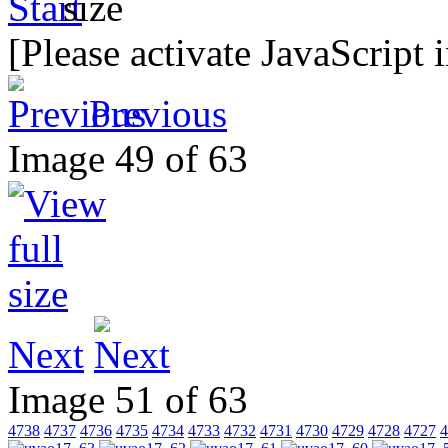
[Please activate JavaScript 
Previous
Image 49 of 63
Next
Image 51 of 63
4738
4737
4736
4735
4734
4733
4732
4731
4730
4729
4728
4727
4