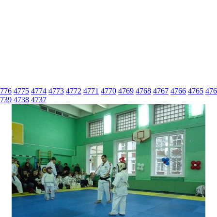
776
4775
4774
4773
4772
4771
4770
4769
4768
4767
4766
4765
476
739
4738
4737