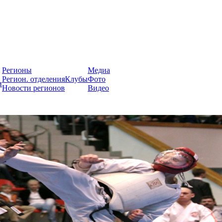
России
Регионы
Медиа
Регион. отделения
Клубы
Фото
и
Новости регионов
Видео