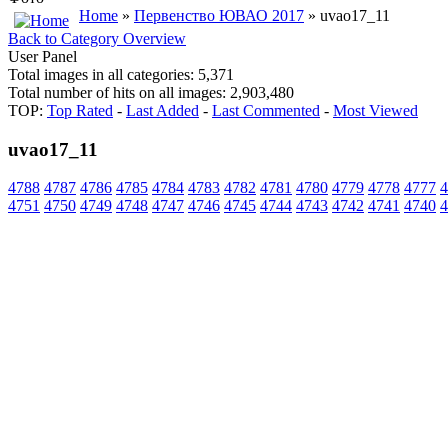
Home
»
Первенство ЮВАО 2017
» uvao17_11
Back to Category Overview
User Panel
Total images in all categories: 5,371
Total number of hits on all images: 2,903,480
TOP:
Top Rated
-
Last Added
-
Last Commented
-
Most Viewed
uvao17_11
4788
4787
4786
4785
4784
4783
4782
4781
4780
4779
4778
4777
4
4751
4750
4749
4748
4747
4746
4745
4744
4743
4742
4741
4740
4