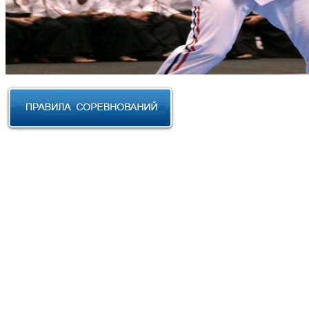
RUSSIAN CUP 2023 по Косики
Карате
III Открытый фестиваль боевых
искусств "Кубок АНТА 2023"
XVIII Международный форум
боевых искусств 2022г. Уфа
Чемпионат и Первенство
Федерации спортивного
контактного каратэ России 2022
Всероссийский турнир "IZHEVSK