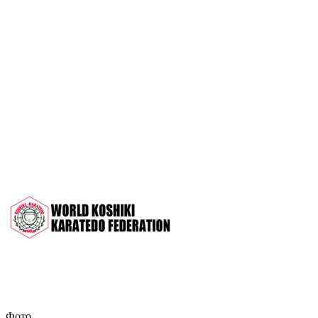
OPEN 2022"
Межрегиональный турнир на призы
СК "Чемпион", посвящённый 30-
летию клуба
Дан-тест на 1Кю и IДан
Кубок Московской области 2022 (г.
Серпухов)
Чемпионат и Первенство России
2022 (г. Челябинск)
Всероссийский турнир "Кубок
АНТА" 2022 г. Раменское
Фото