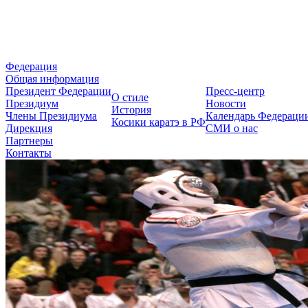
Федерация Косики Карате-до 
Федерация
Общая информация
Президент Федерации
Пресс-центр
О стиле
Президиум
Новости
История
Члены Президиума
Календарь Федераци
Косики каратэ в РФ
Дирекция
СМИ о нас
Партнеры
Контакты