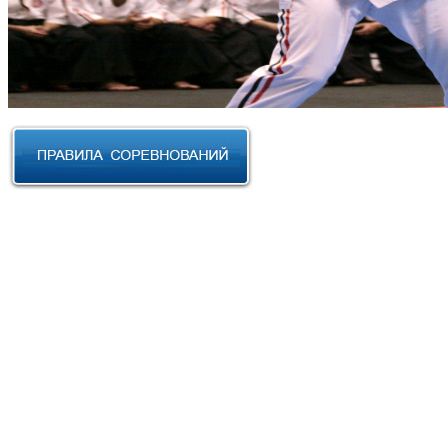
RUSSIAN CUP 2023 по Косики
Карате
III Открытый фестиваль боевых
искусств "Кубок АНТА 2023"
XVIII Международный форум
боевых искусств 2022г. Уфа
Чемпионат и Первенство
Федерации спортивного
контактного каратэ России 2022
Всероссийский турнир "IZHEVSK