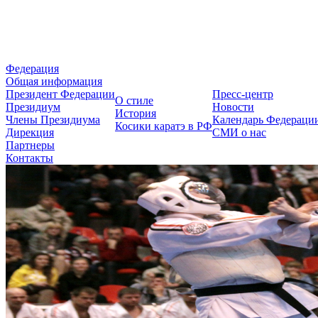
Федерация Косики Карате-до 
Федерация
Общая информация
Президент Федерации
Пресс-центр
О стиле
Президиум
Новости
История
Члены Президиума
Календарь Федераци
Косики каратэ в РФ
Дирекция
СМИ о нас
Партнеры
Контакты