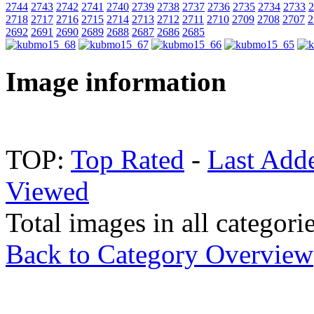
2744
2743
2742
2741
2740
2739
2738
2737
2736
2735
2734
2733
2
2718
2717
2716
2715
2714
2713
2712
2711
2710
2709
2708
2707
2
2692
2691
2690
2689
2688
2687
2686
2685
Image information
TOP:
Top Rated
-
Last Add
Viewed
Total images in all categori
Back to Category Overview