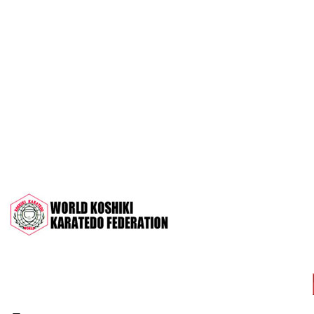
OPEN 2022"
Межрегиональный турнир на призы
СК "Чемпион", посвящённый 30-
летию клуба
Дан-тест на 1Кю и IДан
Кубок Московской области 2022 (г.
Серпухов)
Чемпионат и Первенство России
2022 (г. Челябинск)
Всероссийский турнир "Кубок
АНТА" 2022 г. Раменское