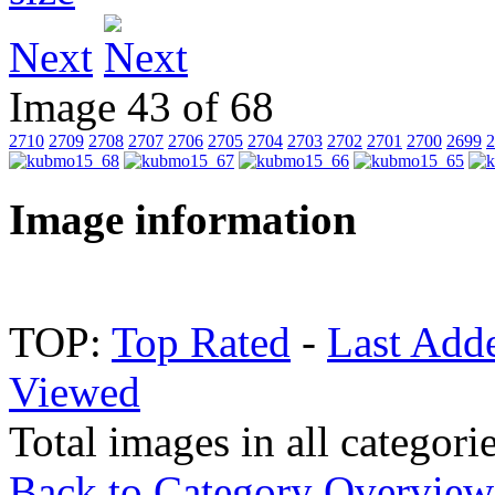
Next
Image 43 of 68
2710
2709
2708
2707
2706
2705
2704
2703
2702
2701
2700
2699
2
Image information
TOP:
Top Rated
-
Last Add
Viewed
Total images in all categori
Back to Category Overview