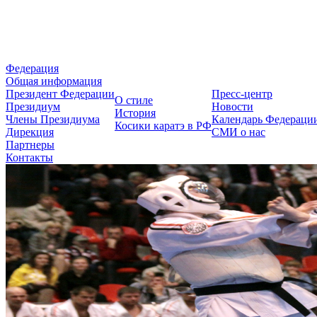
Федерация Косики Карате-до 
Федерация
Общая информация
Президент Федерации
Пресс-центр
О стиле
Президиум
Новости
История
Члены Президиума
Календарь Федераци
Косики каратэ в РФ
Дирекция
СМИ о нас
Партнеры
Контакты