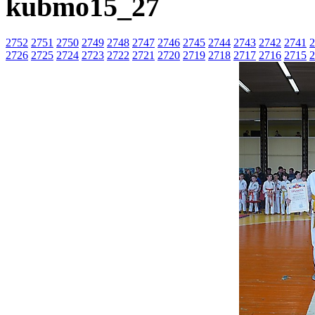
kubmo15_27
2752
2751
2750
2749
2748
2747
2746
2745
2744
2743
2742
2741
2
2726
2725
2724
2723
2722
2721
2720
2719
2718
2717
2716
2715
2