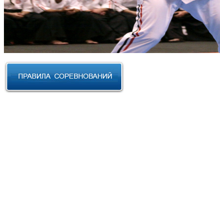
RUSSIAN CUP 2023 по Косики
Карате
III Открытый фестиваль боевых
искусств "Кубок АНТА 2023"
XVIII Международный форум
боевых искусств 2022г. Уфа
Чемпионат и Первенство
Федерации спортивного
контактного каратэ России 2022
Всероссийский турнир "IZHEVSK