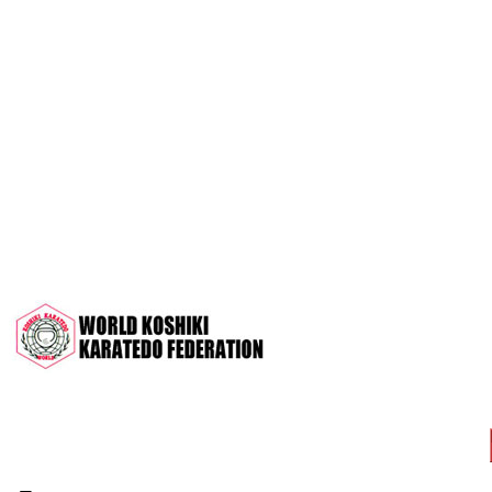
OPEN 2022"
Межрегиональный турнир на призы
СК "Чемпион", посвящённый 30-
летию клуба
Дан-тест на 1Кю и IДан
Кубок Московской области 2022 (г.
Серпухов)
Чемпионат и Первенство России
2022 (г. Челябинск)
Всероссийский турнир "Кубок
АНТА" 2022 г. Раменское