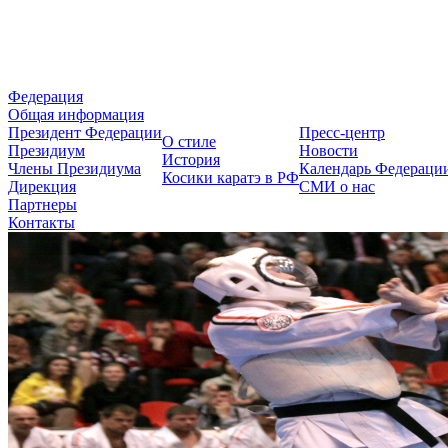
Федерация Косики Карате-до 
Федерация
Общая информация
Президент Федерации
Пресс-центр
О стиле
Президиум
Новости
История
Члены Президиума
Календарь Федераци
Косики каратэ в РФ
Дирекция
СМИ о нас
Партнеры
Контакты