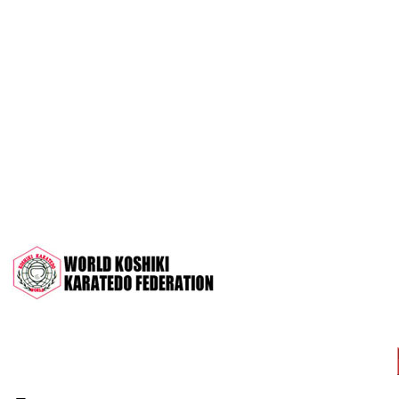
OPEN 2022"
Межрегиональный турнир на призы
СК "Чемпион", посвящённый 30-
летию клуба
Дан-тест на 1Кю и IДан
Кубок Московской области 2022 (г.
Серпухов)
Чемпионат и Первенство России
2022 (г. Челябинск)
Всероссийский турнир "Кубок
АНТА" 2022 г. Раменское