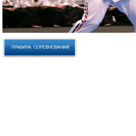
RUSSIAN CUP 2023 по Косики
Карате
III Открытый фестиваль боевых
искусств "Кубок АНТА 2023"
XVIII Международный форум
боевых искусств 2022г. Уфа
Чемпионат и Первенство
Федерации спортивного
контактного каратэ России 2022
Всероссийский турнир "IZHEVSK