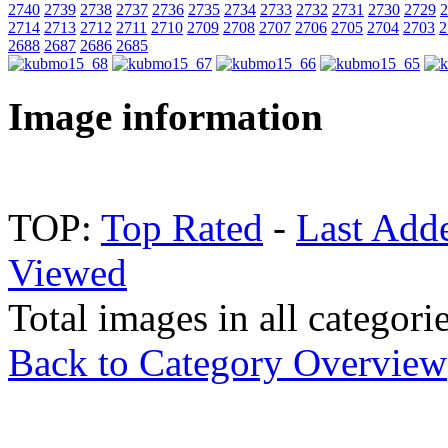
2740
2739
2738
2737
2736
2735
2734
2733
2732
2731
2730
2729
2
2714
2713
2712
2711
2710
2709
2708
2707
2706
2705
2704
2703
2
2688
2687
2686
2685
Image information
TOP:
Top Rated
-
Last Add
Viewed
Total images in all categori
Back to Category Overview