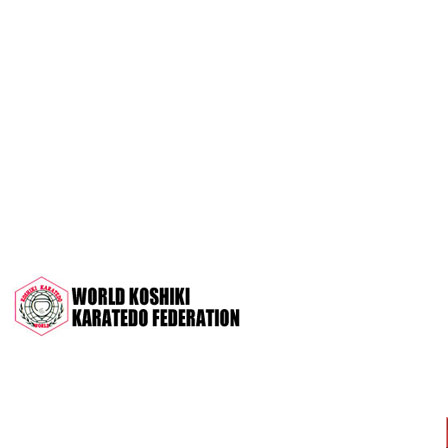
OPEN 2022"
Межрегиональный турнир на призы
СК "Чемпион", посвящённый 30-
летию клуба
Дан-тест на 1Кю и IДан
Кубок Московской области 2022 (г.
Серпухов)
Чемпионат и Первенство России
2022 (г. Челябинск)
Всероссийский турнир "Кубок
АНТА" 2022 г. Раменское