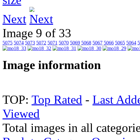
Next
Image 9 of 33
5075
5074
5073
5072
5071
5070
5069
5068
5067
5066
5065
5064
5
Image information
TOP:
Top Rated
-
Last Add
Viewed
Total images in all categori