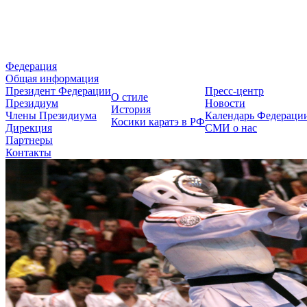
Федерация Косики Карате-до 
Федерация
Общая информация
Президент Федерации
Пресс-центр
О стиле
Президиум
Новости
История
Члены Президиума
Календарь Федераци
Косики каратэ в РФ
Дирекция
СМИ о нас
Партнеры
Контакты