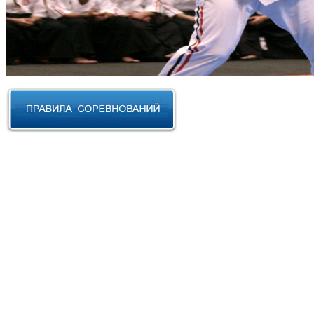
RUSSIAN CUP 2023 по Косики
Карате
III Открытый фестиваль боевых
искусств "Кубок АНТА 2023"
XVIII Международный форум
боевых искусств 2022г. Уфа
Чемпионат и Первенство
Федерации спортивного
контактного каратэ России 2022
Всероссийский турнир "IZHEVSK