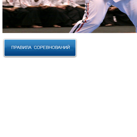
RUSSIAN CUP 2023 по Косики
Карате
III Открытый фестиваль боевых
искусств "Кубок АНТА 2023"
XVIII Международный форум
боевых искусств 2022г. Уфа
Чемпионат и Первенство
Федерации спортивного
контактного каратэ России 2022
Всероссийский турнир "IZHEVSK