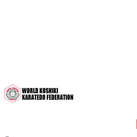
OPEN 2022"
Межрегиональный турнир на призы
СК "Чемпион", посвящённый 30-
летию клуба
Дан-тест на 1Кю и IДан
Кубок Московской области 2022 (г.
Серпухов)
Чемпионат и Первенство России
2022 (г. Челябинск)
Всероссийский турнир "Кубок
АНТА" 2022 г. Раменское