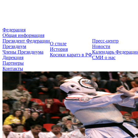
Федерация Косики Карате-до 
Федерация
Общая информация
Президент Федерации
Пресс-центр
О стиле
Президиум
Новости
История
Члены Президиума
Календарь Федераци
Косики каратэ в РФ
Дирекция
СМИ о нас
Партнеры
Контакты