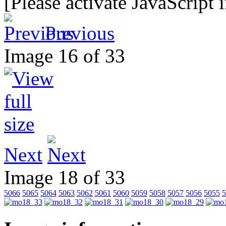
[Please activate JavaScript 
Previous
Image 16 of 33
Next
Image 18 of 33
5066
5065
5064
5063
5062
5061
5060
5059
5058
5057
5056
5055
5