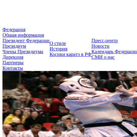
Федерация Косики Карате-до 
Федерация
Общая информация
Президент Федерации
Пресс-центр
О стиле
Президиум
Новости
История
Члены Президиума
Календарь Федераци
Косики каратэ в РФ
Дирекция
СМИ о нас
Партнеры
Контакты