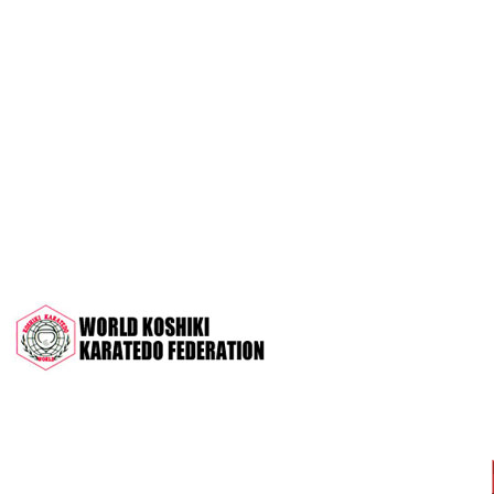
OPEN 2022"
Межрегиональный турнир на призы
СК "Чемпион", посвящённый 30-
летию клуба
Дан-тест на 1Кю и IДан
Кубок Московской области 2022 (г.
Серпухов)
Чемпионат и Первенство России
2022 (г. Челябинск)
Всероссийский турнир "Кубок
АНТА" 2022 г. Раменское