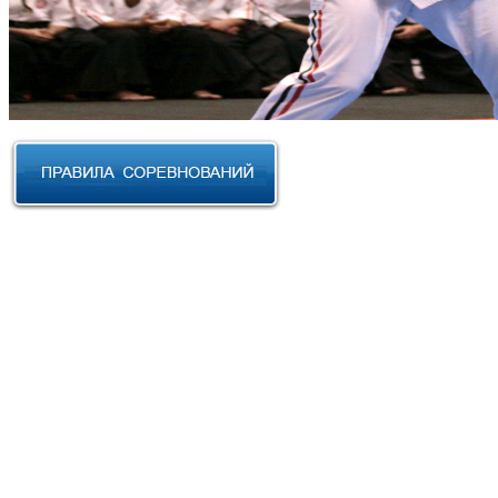
RUSSIAN CUP 2023 по Косики
Карате
III Открытый фестиваль боевых
искусств "Кубок АНТА 2023"
XVIII Международный форум
боевых искусств 2022г. Уфа
Чемпионат и Первенство
Федерации спортивного
контактного каратэ России 2022
Всероссийский турнир "IZHEVSK