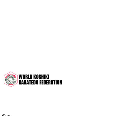
OPEN 2022"
Межрегиональный турнир на призы
СК "Чемпион", посвящённый 30-
летию клуба
Дан-тест на 1Кю и IДан
Кубок Московской области 2022 (г.
Серпухов)
Чемпионат и Первенство России
2022 (г. Челябинск)
Всероссийский турнир "Кубок
АНТА" 2022 г. Раменское
Фото