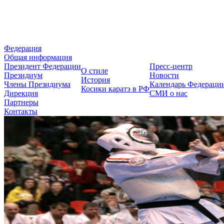
Федерация Косики Карате-до 
Федерация
Общая информация
Президент Федерации
Пресс-центр
О стиле
Президиум
Новости
История
Члены Президиума
Календарь Федераци
Косики каратэ в РФ
Дирекция
СМИ о нас
Партнеры
Контакты