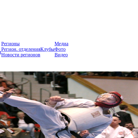
России
Регионы
Медиа
Регион. отделения
Клубы
Фото
и
Новости регионов
Видео