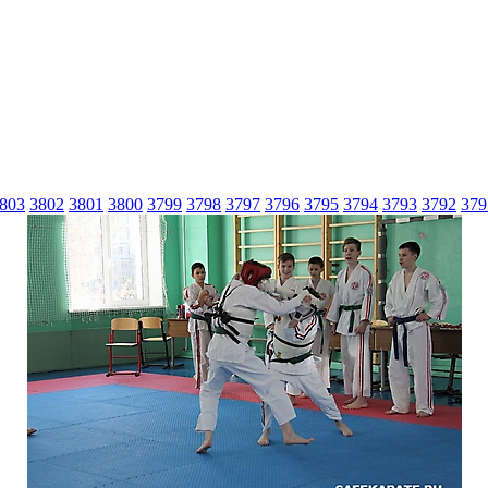
803
3802
3801
3800
3799
3798
3797
3796
3795
3794
3793
3792
379