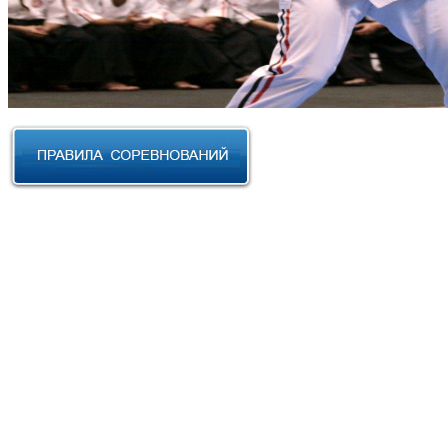
RUSSIAN CUP 2023 по Косики
Карате
III Открытый фестиваль боевых
искусств "Кубок АНТА 2023"
XVIII Международный форум
боевых искусств 2022г. Уфа
Чемпионат и Первенство
Федерации спортивного
контактного каратэ России 2022
Всероссийский турнир "IZHEVSK