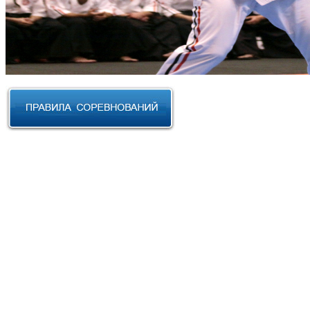
RUSSIAN CUP 2023 по Косики
Карате
III Открытый фестиваль боевых
искусств "Кубок АНТА 2023"
XVIII Международный форум
боевых искусств 2022г. Уфа
Чемпионат и Первенство
Федерации спортивного
контактного каратэ России 2022
Всероссийский турнир "IZHEVSK