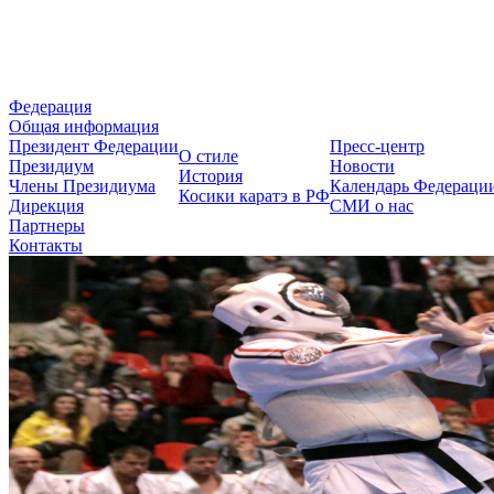
Федерация Косики Карате-до 
Федерация
Общая информация
Президент Федерации
Пресс-центр
О стиле
Президиум
Новости
История
Члены Президиума
Календарь Федераци
Косики каратэ в РФ
Дирекция
СМИ о нас
Партнеры
Контакты