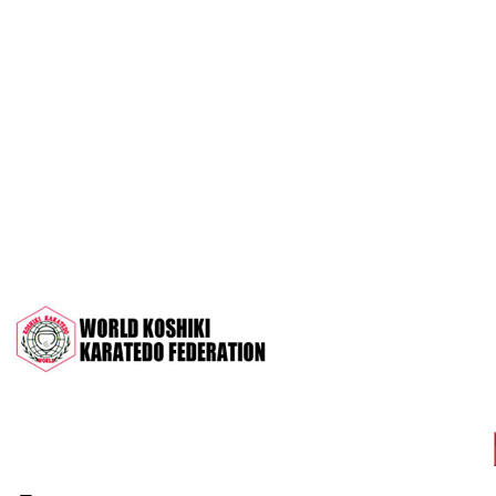
OPEN 2022"
Межрегиональный турнир на призы
СК "Чемпион", посвящённый 30-
летию клуба
Дан-тест на 1Кю и IДан
Кубок Московской области 2022 (г.
Серпухов)
Чемпионат и Первенство России
2022 (г. Челябинск)
Всероссийский турнир "Кубок
АНТА" 2022 г. Раменское