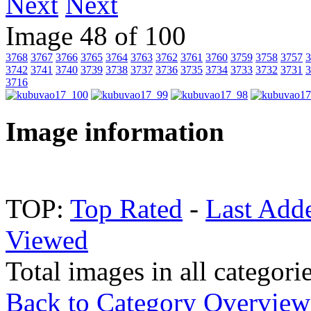
Next
Image 48 of 100
3768
3767
3766
3765
3764
3763
3762
3761
3760
3759
3758
3757
3
3742
3741
3740
3739
3738
3737
3736
3735
3734
3733
3732
3731
3
3716
Image information
TOP:
Top Rated
-
Last Add
Viewed
Total images in all categori
Back to Category Overview