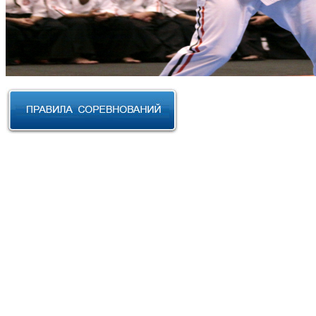
RUSSIAN CUP 2023 по Косики
Карате
III Открытый фестиваль боевых
искусств "Кубок АНТА 2023"
XVIII Международный форум
боевых искусств 2022г. Уфа
Чемпионат и Первенство
Федерации спортивного
контактного каратэ России 2022
Всероссийский турнир "IZHEVSK