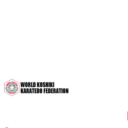
OPEN 2022"
Межрегиональный турнир на призы
СК "Чемпион", посвящённый 30-
летию клуба
Дан-тест на 1Кю и IДан
Кубок Московской области 2022 (г.
Серпухов)
Чемпионат и Первенство России
2022 (г. Челябинск)
Всероссийский турнир "Кубок
АНТА" 2022 г. Раменское