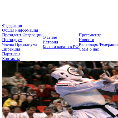
Федерация Косики Карате-до 
Федерация
Общая информация
Президент Федерации
Пресс-центр
О стиле
Президиум
Новости
История
Члены Президиума
Календарь Федераци
Косики каратэ в РФ
Дирекция
СМИ о нас
Партнеры
Контакты