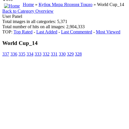
Home
»
Кубок Мира Япония Токио
» World Cup_14
Back to Category Overview
User Panel
Total images in all categories: 5,371
Total number of hits on all images: 2,904,333
TOP:
Top Rated
-
Last Added
-
Last Commented
-
Most Viewed
World Cup_14
337
336
335
334
333
332
331
330
329
328