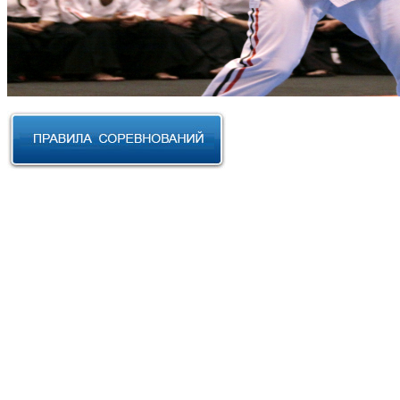
RUSSIAN CUP 2023 по Косики
Карате
III Открытый фестиваль боевых
искусств "Кубок АНТА 2023"
XVIII Международный форум
боевых искусств 2022г. Уфа
Чемпионат и Первенство
Федерации спортивного
контактного каратэ России 2022
Всероссийский турнир "IZHEVSK