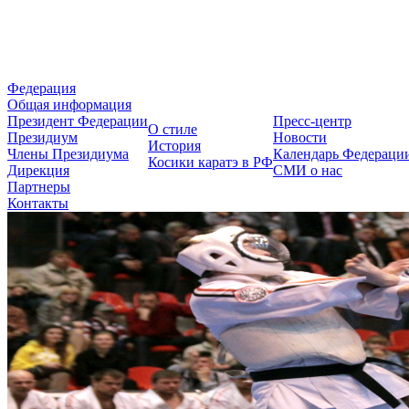
Федерация Косики Карате-до 
Федерация
Общая информация
Президент Федерации
Пресс-центр
О стиле
Президиум
Новости
История
Члены Президиума
Календарь Федераци
Косики каратэ в РФ
Дирекция
СМИ о нас
Партнеры
Контакты