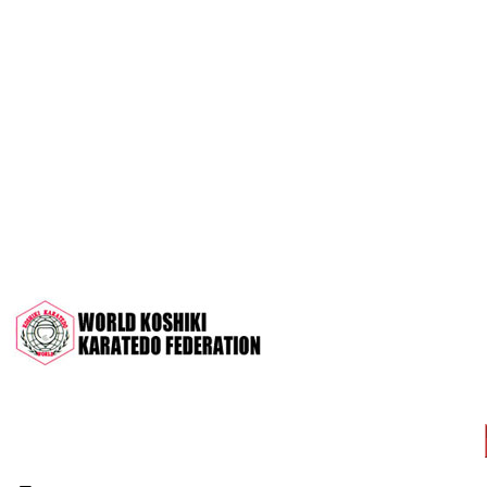
OPEN 2022"
Межрегиональный турнир на призы
СК "Чемпион", посвящённый 30-
летию клуба
Дан-тест на 1Кю и IДан
Кубок Московской области 2022 (г.
Серпухов)
Чемпионат и Первенство России
2022 (г. Челябинск)
Всероссийский турнир "Кубок
АНТА" 2022 г. Раменское