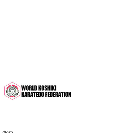
OPEN 2022"
Межрегиональный турнир на призы
СК "Чемпион", посвящённый 30-
летию клуба
Дан-тест на 1Кю и IДан
Кубок Московской области 2022 (г.
Серпухов)
Чемпионат и Первенство России
2022 (г. Челябинск)
Всероссийский турнир "Кубок
АНТА" 2022 г. Раменское
Фото