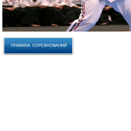
RUSSIAN CUP 2023 по Косики
Карате
III Открытый фестиваль боевых
искусств "Кубок АНТА 2023"
XVIII Международный форум
боевых искусств 2022г. Уфа
Чемпионат и Первенство
Федерации спортивного
контактного каратэ России 2022
Всероссийский турнир "IZHEVSK