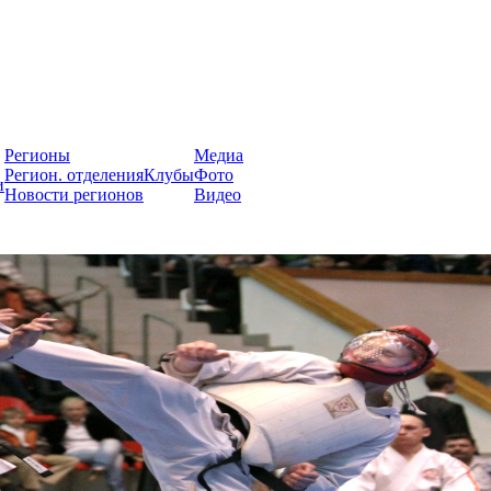
России
Регионы
Медиа
Регион. отделения
Клубы
Фото
и
Новости регионов
Видео