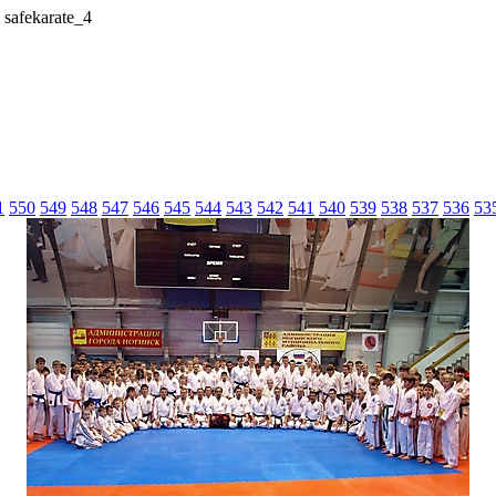
 safekarate_4
1
550
549
548
547
546
545
544
543
542
541
540
539
538
537
536
53