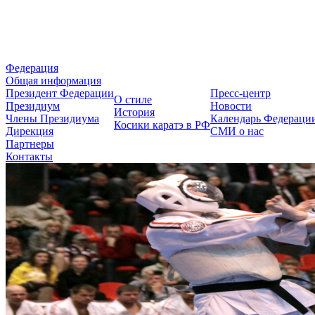
Федерация Косики Карате-до 
Федерация
Общая информация
Президент Федерации
Пресс-центр
О стиле
Президиум
Новости
История
Члены Президиума
Календарь Федераци
Косики каратэ в РФ
Дирекция
СМИ о нас
Партнеры
Контакты