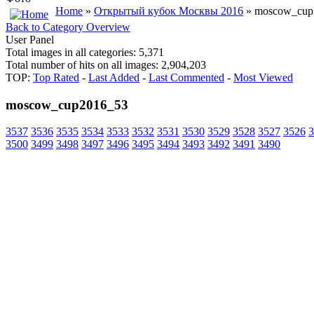
Home
»
Открытый кубок Москвы 2016
» moscow_cup
Back to Category Overview
User Panel
Total images in all categories: 5,371
Total number of hits on all images: 2,904,203
TOP:
Top Rated
-
Last Added
-
Last Commented
-
Most Viewed
moscow_cup2016_53
3537
3536
3535
3534
3533
3532
3531
3530
3529
3528
3527
3526
3
3500
3499
3498
3497
3496
3495
3494
3493
3492
3491
3490