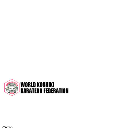
OPEN 2022"
Межрегиональный турнир на призы
СК "Чемпион", посвящённый 30-
летию клуба
Дан-тест на 1Кю и IДан
Кубок Московской области 2022 (г.
Серпухов)
Чемпионат и Первенство России
2022 (г. Челябинск)
Всероссийский турнир "Кубок
АНТА" 2022 г. Раменское
Фото