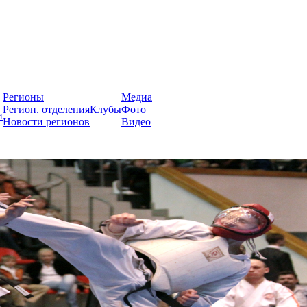
России
Регионы
Медиа
Регион. отделения
Клубы
Фото
и
Новости регионов
Видео