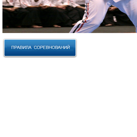
RUSSIAN CUP 2023 по Косики
Карате
III Открытый фестиваль боевых
искусств "Кубок АНТА 2023"
XVIII Международный форум
боевых искусств 2022г. Уфа
Чемпионат и Первенство
Федерации спортивного
контактного каратэ России 2022
Всероссийский турнир "IZHEVSK