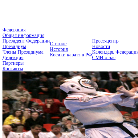
Федерация Косики Карате-до 
Федерация
Общая информация
Президент Федерации
Пресс-центр
О стиле
Президиум
Новости
История
Члены Президиума
Календарь Федераци
Косики каратэ в РФ
Дирекция
СМИ о нас
Партнеры
Контакты