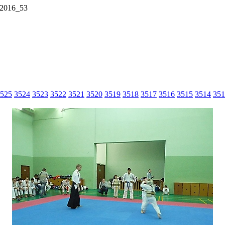
2016_53
525
3524
3523
3522
3521
3520
3519
3518
3517
3516
3515
3514
351