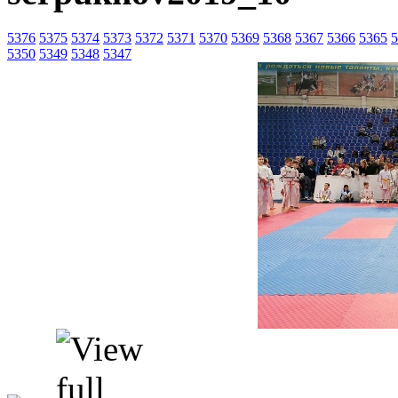
5376
5375
5374
5373
5372
5371
5370
5369
5368
5367
5366
5365
5
5350
5349
5348
5347