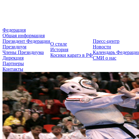
Федерация Косики Карате-до 
Федерация
Общая информация
Президент Федерации
Пресс-центр
О стиле
Президиум
Новости
История
Члены Президиума
Календарь Федераци
Косики каратэ в РФ
Дирекция
СМИ о нас
Партнеры
Контакты