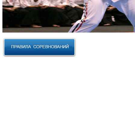
RUSSIAN CUP 2023 по Косики
Карате
III Открытый фестиваль боевых
искусств "Кубок АНТА 2023"
XVIII Международный форум
боевых искусств 2022г. Уфа
Чемпионат и Первенство
Федерации спортивного
контактного каратэ России 2022
Всероссийский турнир "IZHEVSK