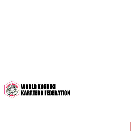
OPEN 2022"
Межрегиональный турнир на призы
СК "Чемпион", посвящённый 30-
летию клуба
Дан-тест на 1Кю и IДан
Кубок Московской области 2022 (г.
Серпухов)
Чемпионат и Первенство России
2022 (г. Челябинск)
Всероссийский турнир "Кубок
АНТА" 2022 г. Раменское