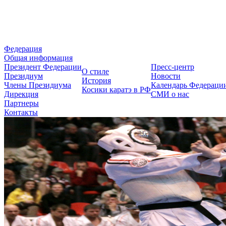
Федерация Косики Карате-до 
Федерация
Общая информация
Президент Федерации
Пресс-центр
О стиле
Президиум
Новости
История
Члены Президиума
Календарь Федераци
Косики каратэ в РФ
Дирекция
СМИ о нас
Партнеры
Контакты