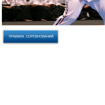
RUSSIAN CUP 2023 по Косики
Карате
III Открытый фестиваль боевых
искусств "Кубок АНТА 2023"
XVIII Международный форум
боевых искусств 2022г. Уфа
Чемпионат и Первенство
Федерации спортивного
контактного каратэ России 2022
Всероссийский турнир "IZHEVSK