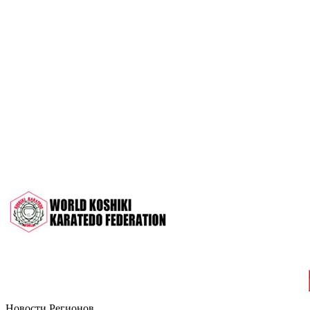
OPEN 2022"
Межрегиональный турнир на призы
СК "Чемпион", посвящённый 30-
летию клуба
Дан-тест на 1Кю и IДан
Кубок Московской области 2022 (г.
Серпухов)
Чемпионат и Первенство России
2022 (г. Челябинск)
Всероссийский турнир "Кубок
АНТА" 2022 г. Раменское
Новости Регионов