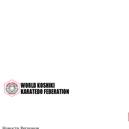
OPEN 2022"
Межрегиональный турнир на призы
СК "Чемпион", посвящённый 30-
летию клуба
Дан-тест на 1Кю и IДан
Кубок Московской области 2022 (г.
Серпухов)
Чемпионат и Первенство России
2022 (г. Челябинск)
Всероссийский турнир "Кубок
АНТА" 2022 г. Раменское
Новости Регионов