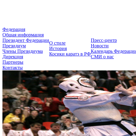
Федерация Косики Карате-до 
Федерация
Общая информация
Президент Федерации
Пресс-центр
О стиле
Президиум
Новости
История
Члены Президиума
Календарь Федераци
Косики каратэ в РФ
Дирекция
СМИ о нас
Партнеры
Контакты