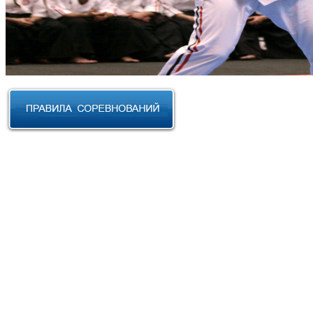
RUSSIAN CUP 2023 по Косики
Карате
III Открытый фестиваль боевых
искусств "Кубок АНТА 2023"
XVIII Международный форум
боевых искусств 2022г. Уфа
Чемпионат и Первенство
Федерации спортивного
контактного каратэ России 2022
Всероссийский турнир "IZHEVSK