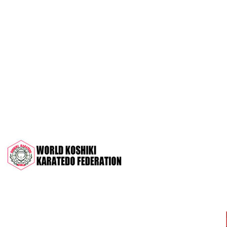
OPEN 2022"
Межрегиональный турнир на призы
СК "Чемпион", посвящённый 30-
летию клуба
Дан-тест на 1Кю и IДан
Кубок Московской области 2022 (г.
Серпухов)
Чемпионат и Первенство России
2022 (г. Челябинск)
Всероссийский турнир "Кубок
АНТА" 2022 г. Раменское