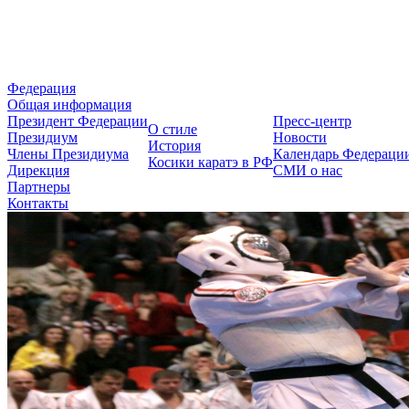
Федерация Косики Карате-до 
Федерация
Общая информация
Президент Федерации
Пресс-центр
О стиле
Президиум
Новости
История
Члены Президиума
Календарь Федераци
Косики каратэ в РФ
Дирекция
СМИ о нас
Партнеры
Контакты