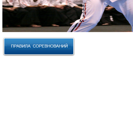
RUSSIAN CUP 2023 по Косики
Карате
III Открытый фестиваль боевых
искусств "Кубок АНТА 2023"
XVIII Международный форум
боевых искусств 2022г. Уфа
Чемпионат и Первенство
Федерации спортивного
контактного каратэ России 2022
Всероссийский турнир "IZHEVSK