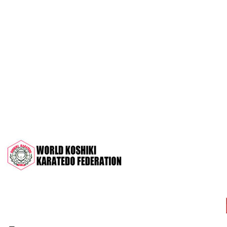
OPEN 2022"
Межрегиональный турнир на призы
СК "Чемпион", посвящённый 30-
летию клуба
Дан-тест на 1Кю и IДан
Кубок Московской области 2022 (г.
Серпухов)
Чемпионат и Первенство России
2022 (г. Челябинск)
Всероссийский турнир "Кубок
АНТА" 2022 г. Раменское