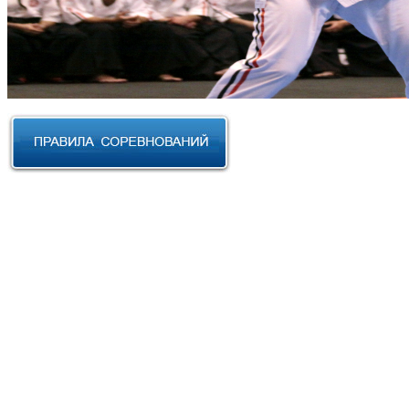
RUSSIAN CUP 2023 по Косики
Карате
III Открытый фестиваль боевых
искусств "Кубок АНТА 2023"
XVIII Международный форум
боевых искусств 2022г. Уфа
Чемпионат и Первенство
Федерации спортивного
контактного каратэ России 2022
Всероссийский турнир "IZHEVSK