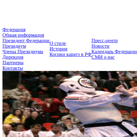
Федерация Косики Карате-до 
Федерация
Общая информация
Президент Федерации
Пресс-центр
О стиле
Президиум
Новости
История
Члены Президиума
Календарь Федераци
Косики каратэ в РФ
Дирекция
СМИ о нас
Партнеры
Контакты