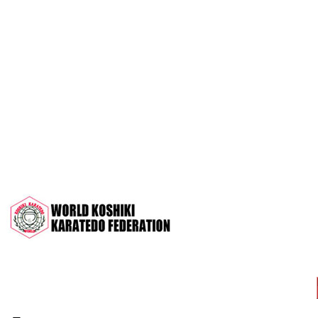
OPEN 2022"
Межрегиональный турнир на призы
СК "Чемпион", посвящённый 30-
летию клуба
Дан-тест на 1Кю и IДан
Кубок Московской области 2022 (г.
Серпухов)
Чемпионат и Первенство России
2022 (г. Челябинск)
Всероссийский турнир "Кубок
АНТА" 2022 г. Раменское