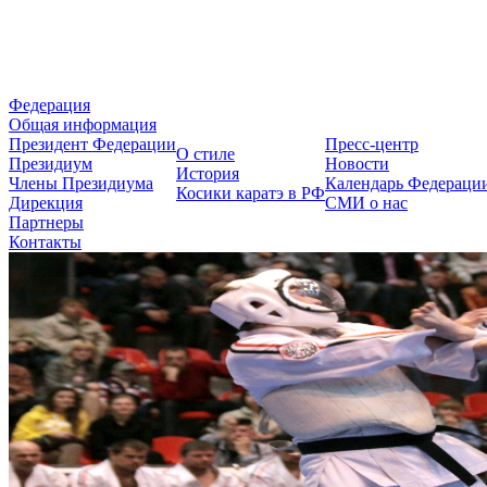
Федерация Косики Карате-до 
Федерация
Общая информация
Президент Федерации
Пресс-центр
О стиле
Президиум
Новости
История
Члены Президиума
Календарь Федераци
Косики каратэ в РФ
Дирекция
СМИ о нас
Партнеры
Контакты