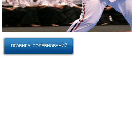
RUSSIAN CUP 2023 по Косики
Карате
III Открытый фестиваль боевых
искусств "Кубок АНТА 2023"
XVIII Международный форум
боевых искусств 2022г. Уфа
Чемпионат и Первенство
Федерации спортивного
контактного каратэ России 2022
Всероссийский турнир "IZHEVSK