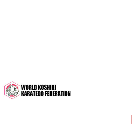
OPEN 2022"
Межрегиональный турнир на призы
СК "Чемпион", посвящённый 30-
летию клуба
Дан-тест на 1Кю и IДан
Кубок Московской области 2022 (г.
Серпухов)
Чемпионат и Первенство России
2022 (г. Челябинск)
Всероссийский турнир "Кубок
АНТА" 2022 г. Раменское