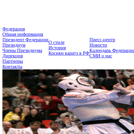
Федерация Косики Карате-до 
Федерация
Общая информация
Президент Федерации
Пресс-центр
О стиле
Президиум
Новости
История
Члены Президиума
Календарь Федераци
Косики каратэ в РФ
Дирекция
СМИ о нас
Партнеры
Контакты