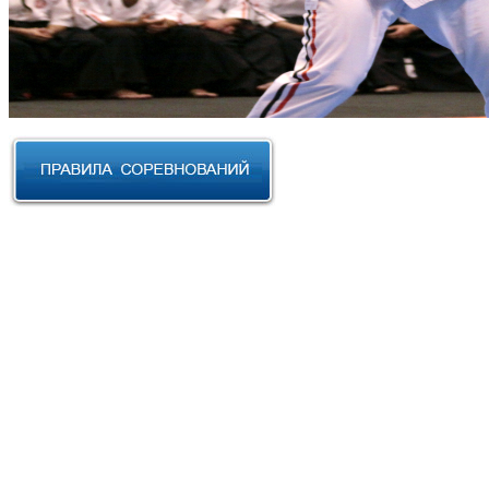
RUSSIAN CUP 2023 по Косики
Карате
III Открытый фестиваль боевых
искусств "Кубок АНТА 2023"
XVIII Международный форум
боевых искусств 2022г. Уфа
Чемпионат и Первенство
Федерации спортивного
контактного каратэ России 2022
Всероссийский турнир "IZHEVSK