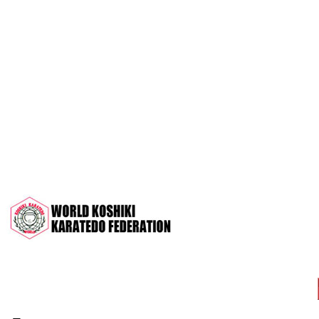
OPEN 2022"
Межрегиональный турнир на призы
СК "Чемпион", посвящённый 30-
летию клуба
Дан-тест на 1Кю и IДан
Кубок Московской области 2022 (г.
Серпухов)
Чемпионат и Первенство России
2022 (г. Челябинск)
Всероссийский турнир "Кубок
АНТА" 2022 г. Раменское