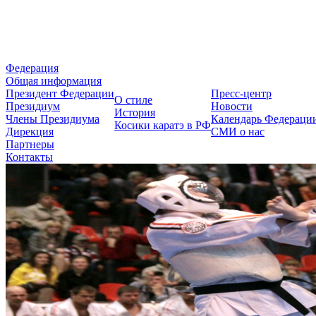
Федерация Косики Карате-до 
Федерация
Общая информация
Президент Федерации
Пресс-центр
О стиле
Президиум
Новости
История
Члены Президиума
Календарь Федераци
Косики каратэ в РФ
Дирекция
СМИ о нас
Партнеры
Контакты