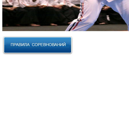
RUSSIAN CUP 2023 по Косики
Карате
III Открытый фестиваль боевых
искусств "Кубок АНТА 2023"
XVIII Международный форум
боевых искусств 2022г. Уфа
Чемпионат и Первенство
Федерации спортивного
контактного каратэ России 2022
Всероссийский турнир "IZHEVSK