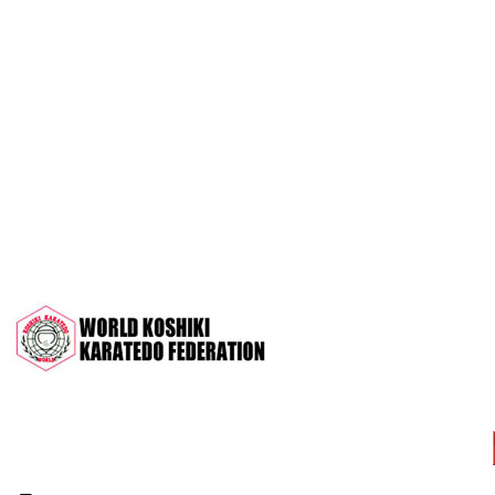
OPEN 2022"
Межрегиональный турнир на призы
СК "Чемпион", посвящённый 30-
летию клуба
Дан-тест на 1Кю и IДан
Кубок Московской области 2022 (г.
Серпухов)
Чемпионат и Первенство России
2022 (г. Челябинск)
Всероссийский турнир "Кубок
АНТА" 2022 г. Раменское