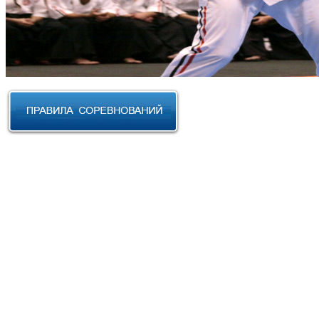
RUSSIAN CUP 2023 по Косики
Карате
III Открытый фестиваль боевых
искусств "Кубок АНТА 2023"
XVIII Международный форум
боевых искусств 2022г. Уфа
Чемпионат и Первенство
Федерации спортивного
контактного каратэ России 2022
Всероссийский турнир "IZHEVSK