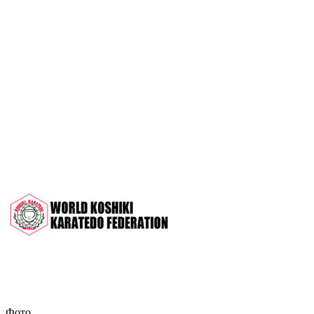
OPEN 2022"
Межрегиональный турнир на призы
СК "Чемпион", посвящённый 30-
летию клуба
Дан-тест на 1Кю и IДан
Кубок Московской области 2022 (г.
Серпухов)
Чемпионат и Первенство России
2022 (г. Челябинск)
Всероссийский турнир "Кубок
АНТА" 2022 г. Раменское
Фото