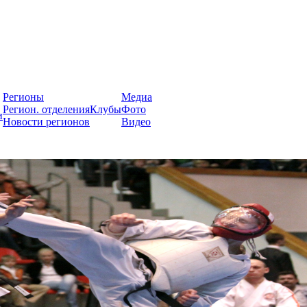
России
Регионы
Медиа
Регион. отделения
Клубы
Фото
и
Новости регионов
Видео