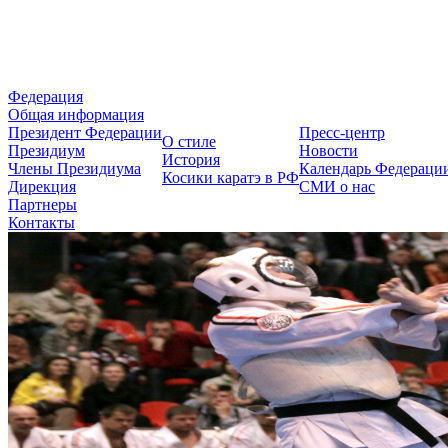
Федерация Косики Карате-до 
Федерация
Общая информация
Президент Федерации
Пресс-центр
О стиле
Президиум
Новости
История
Члены Президиума
Календарь Федераци
Косики каратэ в РФ
Дирекция
СМИ о нас
Партнеры
Контакты