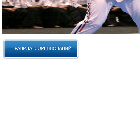
RUSSIAN CUP 2023 по Косики
Карате
III Открытый фестиваль боевых
искусств "Кубок АНТА 2023"
XVIII Международный форум
боевых искусств 2022г. Уфа
Чемпионат и Первенство
Федерации спортивного
контактного каратэ России 2022
Всероссийский турнир "IZHEVSK