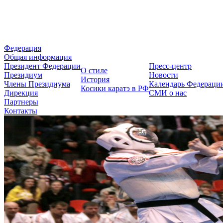
Федерация Косики Карате-до 
Федерация
Общая информация
Президент Федерации
Пресс-центр
О стиле
Президиум
Новости
История
Члены Президиума
Календарь Федераци
Косики каратэ в РФ
Дирекция
СМИ о нас
Партнеры
Контакты