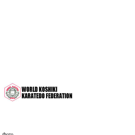
OPEN 2022"
Межрегиональный турнир на призы
СК "Чемпион", посвящённый 30-
летию клуба
Дан-тест на 1Кю и IДан
Кубок Московской области 2022 (г.
Серпухов)
Чемпионат и Первенство России
2022 (г. Челябинск)
Всероссийский турнир "Кубок
АНТА" 2022 г. Раменское
Фото