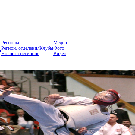
России
Регионы
Медиа
Регион. отделения
Клубы
Фото
и
Новости регионов
Видео