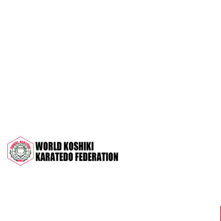
OPEN 2022"
Межрегиональный турнир на призы
СК "Чемпион", посвящённый 30-
летию клуба
Дан-тест на 1Кю и IДан
Кубок Московской области 2022 (г.
Серпухов)
Чемпионат и Первенство России
2022 (г. Челябинск)
Всероссийский турнир "Кубок
АНТА" 2022 г. Раменское