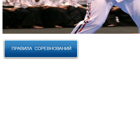
RUSSIAN CUP 2023 по Косики
Карате
III Открытый фестиваль боевых
искусств "Кубок АНТА 2023"
XVIII Международный форум
боевых искусств 2022г. Уфа
Чемпионат и Первенство
Федерации спортивного
контактного каратэ России 2022
Всероссийский турнир "IZHEVSK