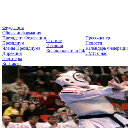
Федерация Косики Карате-до 
Федерация
Общая информация
Президент Федерации
Пресс-центр
О стиле
Президиум
Новости
История
Члены Президиума
Календарь Федераци
Косики каратэ в РФ
Дирекция
СМИ о нас
Партнеры
Контакты