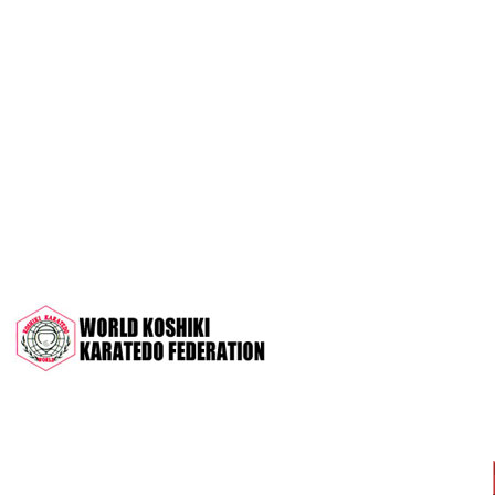
OPEN 2022"
Межрегиональный турнир на призы
СК "Чемпион", посвящённый 30-
летию клуба
Дан-тест на 1Кю и IДан
Кубок Московской области 2022 (г.
Серпухов)
Чемпионат и Первенство России
2022 (г. Челябинск)
Всероссийский турнир "Кубок
АНТА" 2022 г. Раменское