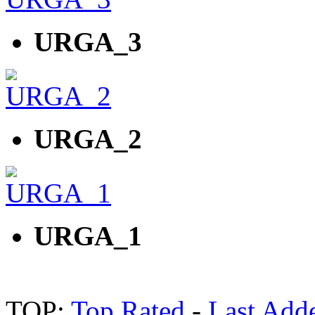
URGA_3
URGA_2
URGA_1
TOP:
Top Rated
-
Last Add