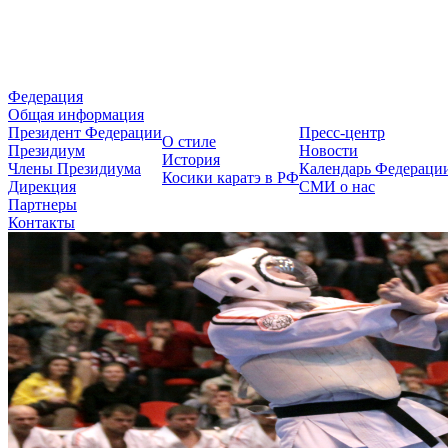
Федерация Косики Карате-до 
Федерация
Общая информация
Президент Федерации
Пресс-центр
О стиле
Президиум
Новости
История
Члены Президиума
Календарь Федераци
Косики каратэ в РФ
Дирекция
СМИ о нас
Партнеры
Контакты