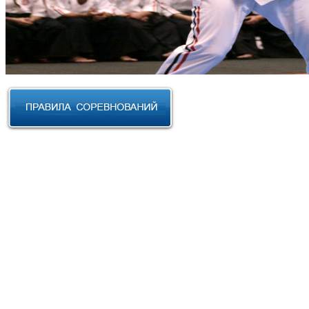
RUSSIAN CUP 2023 по Косики
Карате
III Открытый фестиваль боевых
искусств "Кубок АНТА 2023"
XVIII Международный форум
боевых искусств 2022г. Уфа
Чемпионат и Первенство
Федерации спортивного
контактного каратэ России 2022
Всероссийский турнир "IZHEVSK