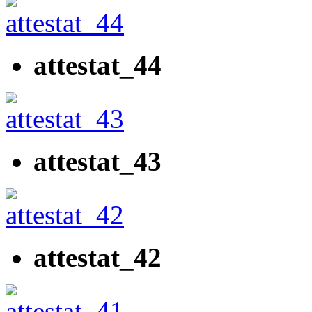
attestat_44
attestat_43
attestat_42