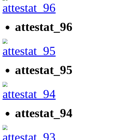
attestat_96
attestat_95
attestat_94