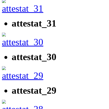
attestat_31
attestat_30
attestat_29