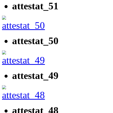
attestat_51
attestat_50
attestat_49
attestat_48