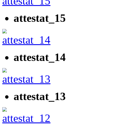
attestat_15
attestat_14
attestat_13