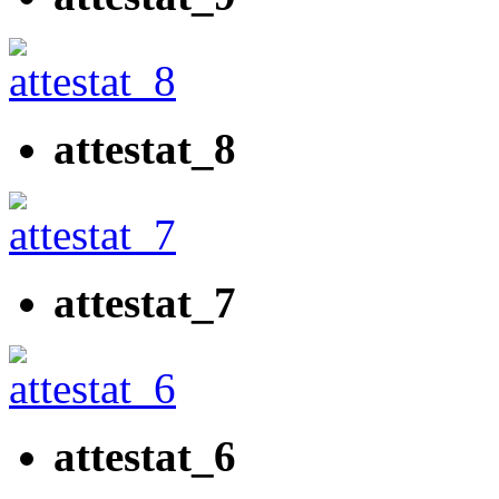
attestat_8
attestat_7
attestat_6