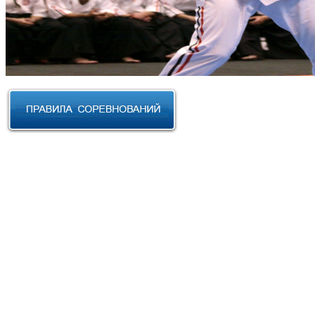
RUSSIAN CUP 2023 по Косики
Карате
III Открытый фестиваль боевых
искусств "Кубок АНТА 2023"
XVIII Международный форум
боевых искусств 2022г. Уфа
Чемпионат и Первенство
Федерации спортивного
контактного каратэ России 2022
Всероссийский турнир "IZHEVSK