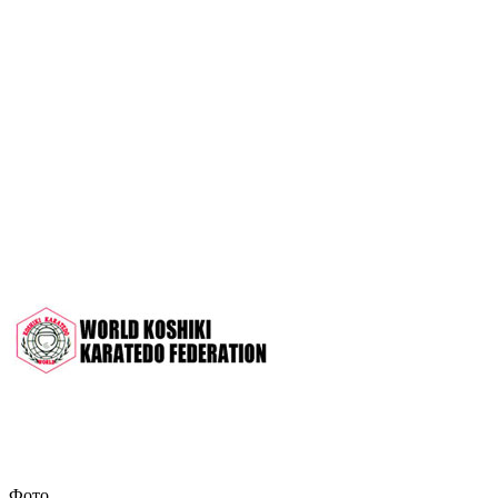
OPEN 2022"
Межрегиональный турнир на призы
СК "Чемпион", посвящённый 30-
летию клуба
Дан-тест на 1Кю и IДан
Кубок Московской области 2022 (г.
Серпухов)
Чемпионат и Первенство России
2022 (г. Челябинск)
Всероссийский турнир "Кубок
АНТА" 2022 г. Раменское
Фото