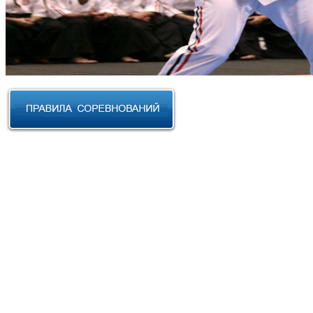
RUSSIAN CUP 2023 по Косики
Карате
III Открытый фестиваль боевых
искусств "Кубок АНТА 2023"
XVIII Международный форум
боевых искусств 2022г. Уфа
Чемпионат и Первенство
Федерации спортивного
контактного каратэ России 2022
Всероссийский турнир "IZHEVSK