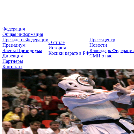
Федерация Косики Карате-до 
Федерация
Общая информация
Президент Федерации
Пресс-центр
О стиле
Президиум
Новости
История
Члены Президиума
Календарь Федераци
Косики каратэ в РФ
Дирекция
СМИ о нас
Партнеры
Контакты